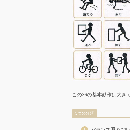
この36の基本動作は大き
3つの分類
バランス系
9の動