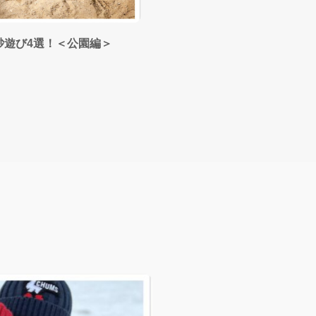
砂遊び4選！＜公園編＞