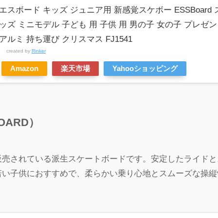
エスボード キッズ ジュニア用 新感覚スケボー ESSBoar
ッズ ミニモデル 子ども 用 子供 用 男の子 女の子 プレゼ
アルミ 持ち運び クリスマス FJ1541
created by
Rinker
Amazon
楽天市場
Yahooショッピング
OARD）
販売されている派生スケートボードです。安定したライドと
若い子供におすすめで、柔らかい乗り心地とスムーズな操縦