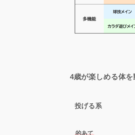
4歳が楽しめる体
投げる系
的あて