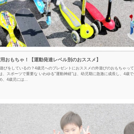
び用おもちゃ！【運動発達レベル別のおススメ】
遊びをしているの？4歳児へのプレゼントにおススメの外遊びのおもちゃって
は、スポーツで重要な いわゆる"運動神経"は、幼児期に急激に成長し、4歳で全
、4歳児には...